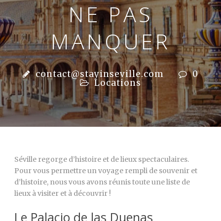
NE PAS
MANQUER
contact@stayinseville.com
0
Locations
Séville regorge d’histoire et de lieux spectaculaires.
Pour vous permettre un voyage rempli de souvenir et
d’histoire, nous vous avons réunis toute une liste de
lieux à visiter et à découvrir !
Le Palacio de las Duenas