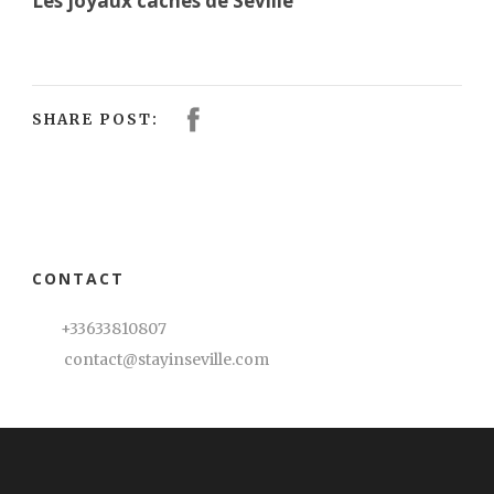
Les joyaux cachés de Séville
SHARE POST:
CONTACT
+33633810807
contact@stayinseville.com