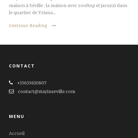
maison à Séville : la maison avec rooftop et jacuzzi dans
le quartier de Triana....
Continue Reading
CONTACT
+33633810807
contact@stayinseville.com
MENU
Accueil