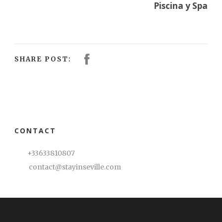
Piscina y Spa
SHARE POST:
CONTACT
+33633810807
contact@stayinseville.com